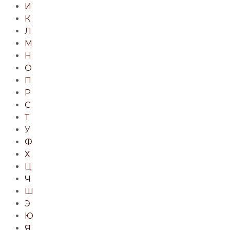
И
К
Л
М
Н
О
П
Р
С
Т
У
Ф
Х
Ц
Ч
Ш
Э
Ю
Я