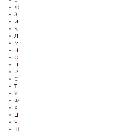
Е
Ж
З
И
К
Л
М
Н
О
П
Р
С
Т
У
Ф
Х
Ц
Ч
Ш