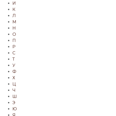
И
К
Л
М
Н
О
П
Р
С
Т
У
Ф
Х
Ц
Ч
Ш
Э
Ю
Я