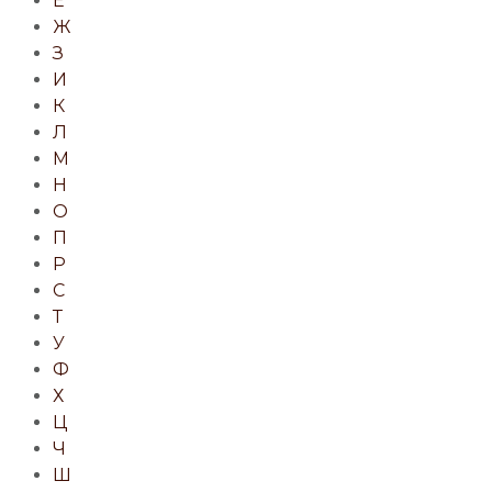
Е
Ж
З
И
К
Л
М
Н
О
П
Р
С
Т
У
Ф
Х
Ц
Ч
Ш