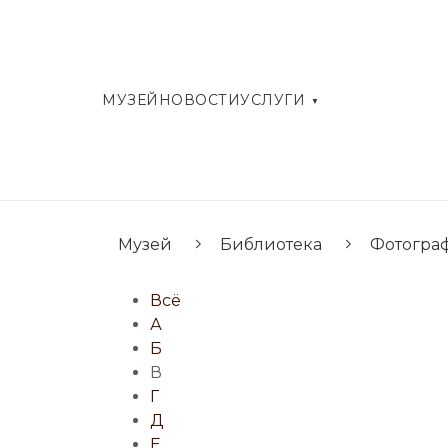
МУЗЕЙ
НОВОСТИ
УСЛУГИ
Музей
Библиотека
Фотогра
Всё
А
Б
В
Г
Д
Е