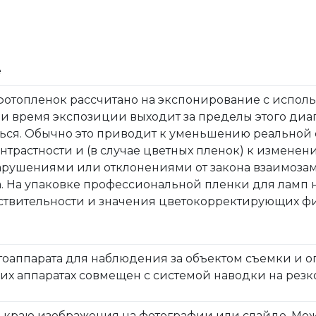
е
отопленок рассчитано на экспонирование с исполь
Если время экспозиции выходит за пределы этого диа
ься. Обычно это приводит к уменьшению реальной 
трастности и (в случае цветных пленок) к измене
рушениями или отклонениями от закона взаимозам
 На упаковке профессиональной пленки для ламп 
ствительности и значения цветокорректирующих ф
тоаппарата для наблюдения за объектом съемки и
гих аппаратах совмещен с системой наводки на резко
 краю изображения на фотографии или слайде. Мож