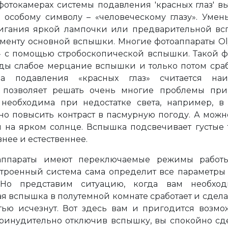
отокамерах системы подавления 'красных глаз' вы
и особому символу – «человеческому глазу». Умен
гания яркой лампочки или предварительной всп
оменту основной вспышки. Многие фотоаппараты O
з» с помощью стробоскопической вспышки. Такой 
унды слабое мерцание вспышки и только потом ср
ма подавления «красных глаз» считается на
позволяет решать очень многие проблемы при 
необходима при недостатке света, например, 
о повысить контраст в пасмурную погоду. А можно
 на ярком солнце. Вспышка подсвечивает густые 
внее и естественнее.
аппараты имеют переключаемые режимы работ
строенный система сама определит все параметры 
 Но представим ситуацию, когда вам необход
я вспышка в полутемной комнате сработает и сделае
тью исчезнут. Вот здесь вам и пригодится возмо
Принудительно отключив вспышку, вы спокойно сде