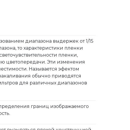
зованием диапазона выдержек от 1/15
пазона, то характеристики пленки
светочувствительности пленки,
нию цветопередачи. Эти изменения
естимости. Называется эфектом
накаливания обычно приводятся
ильтров для различных диапазонов
 определения границ изображаемого
сть.
ет вызываться плохой конструкцией