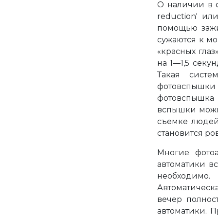
О наличии в ф
reduction' ил
помощью зажи
сужаются к м
«красных гла
на 1—1,5 сек
Такая систе
фотовспышки 
фотовспышка 
вспышки можн
съемке людей
становится ро
Многие фото
автоматики в
необходимо.
Автоматическа
вечер полнос
автоматики. 