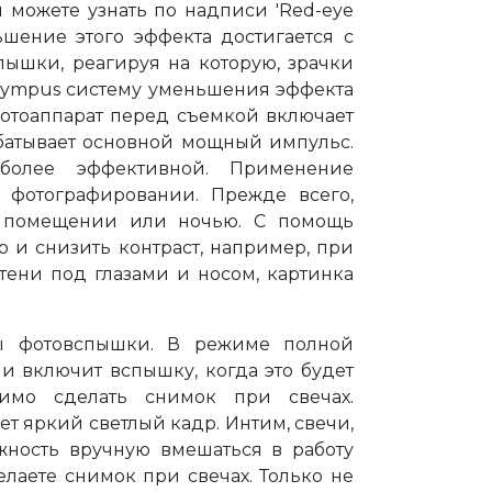
 можете узнать по надписи 'Red-eye
ьшение этого эффекта достигается с
ышки, реагируя на которую, зрачки
lympus систему уменьшения эффекта
фотоаппарат перед съемкой включает
абатывает основной мощный импульс.
иболее эффективной. Применение
фотографировании. Прежде всего,
в помещении или ночью. С помощь
 и снизить контраст, например, при
тени под глазами и носом, картинка
ы фотовспышки. В режиме полной
и включит вспышку, когда это будет
имо сделать снимок при свечах.
т яркий светлый кадр. Интим, свечи,
жность вручную вмешаться в работу
лаете снимок при свечах. Только не