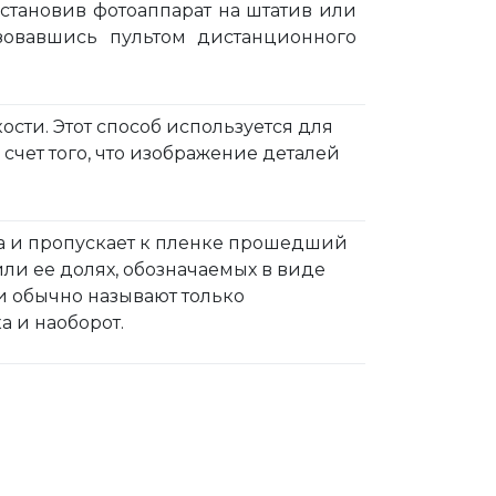
установив фотоаппарат на штатив или
ьзовавшись пультом дистанционного
сти. Этот способ используется для
счет того, что изображение деталей
та и пропускает к пленке прошедший
. или ее долях, обозначаемых в виде
речи обычно называют только
а и наоборот.