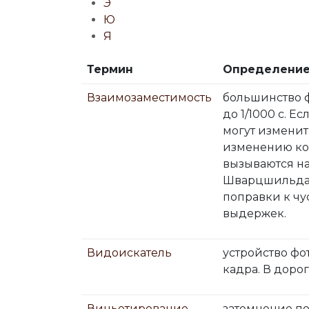
Э
Ю
Я
Термин
Определени
Взаимозаместимость
большинство ф
до 1/1000 с. 
могут изменит
изменению кон
вызываются на
Шварцшильда.
поправки к чу
выдержек.
Видоискатель
устройство фо
кадра. В доро
Виньетирование
затемнение по