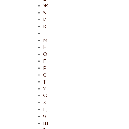
Ж
З
И
К
Л
М
Н
О
П
Р
С
Т
У
Ф
Х
Ц
Ч
Ш