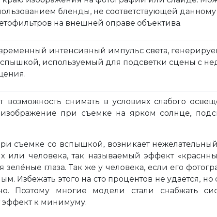
пользованием бленды, не соответствующей данному 
етофильтров на внешней оправе объектива.
тковременный интенсивный импульс света, генерир
вспышкой, используемый для подсветки сцены с не
щения.
ет возможность снимать в условиях слабого освещ
 изображение при съемке на ярком солнце, подсв
при съемке со вспышкой, возникает нежелательный
х или человека, так называемый эффект «краснных
я зелёные глаза. Так же у человека, если его фотог
ным. Избежать этого на сто процентов не удается, но
о. Поэтому многие модели стали снабжать сис
 эффект к минимуму.