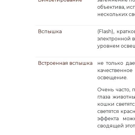
объектива, ис
нескольких св
Вспышка
(Flash), кра
электронной 
уровнем осве
Встроенная вспышка
не только да
качественное
освещение.
Очень часто, 
глаза животны
кошки светятс
светятся крас
эффекта можн
сводящей этот