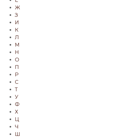
Е
Ж
З
И
К
Л
М
Н
О
П
Р
С
Т
У
Ф
Х
Ц
Ч
Ш