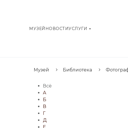
МУЗЕЙ
НОВОСТИ
УСЛУГИ
Музей
Библиотека
Фотогра
Всё
А
Б
В
Г
Д
Е