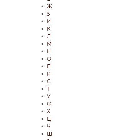
Ж
З
И
К
Л
М
Н
О
П
Р
С
Т
У
Ф
Х
Ц
Ч
Ш