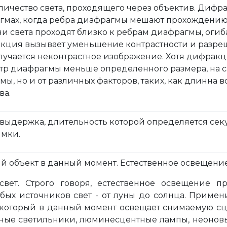
личество света, проходящего через объектив. Дифр
гмах, когда ребра диафрагмы мешают прохождению 
учи света проходят близко к ребрам диафрагмы, огиба
кция вызывает уменьшение контрастности и разре
олучается неконтрастное изображение. Хотя дифрак
етр диафрагмы меньше определенного размера, на са
ы, но и от различных факторов, таких, как длинна в
ва.
выдержка, длительность которой определяется сек
имки.
ий объект в данный момент. Естественное освещение
свет. Строго говоря, естественное освещение 
бых источников свет - от луны до солнца. Примен
ет, который в данный момент освещает снимаемую сц
ные светильники, люминесцентные лампы, неоновые