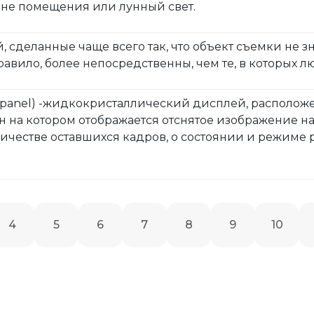
вне помещения или лунный свет.
сделанные чаще всего так, что объект съемки не зна
равило, более непосредственны, чем те, в которых 
 panel) -жидкокристаллический дисплей, располож
н на котором отображается отснятое изображение н
ичестве оставшихся кадров, о состоянии и режиме
4
5
6
7
8
9
10