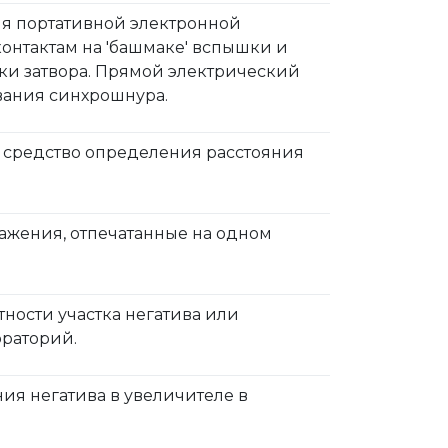
ия портативной электронной
онтактам на 'башмаке' вспышки и
и затвора. Прямой электрический
вания синхрошнура.
ак средство определения расстояния
ражения, отпечатанные на одном
ности участка негатива или
ораторий.
ния негатива в увеличителе в