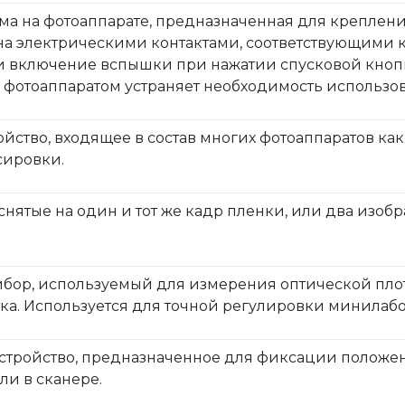
ма на фотоаппарате, предназначенная для креплен
а электрическими контактами, соответствующими к
включение вспышки при нажатии спусковой кнопк
с фотоаппаратом устраняет необходимость использо
тройство, входящее в состав многих фотоаппаратов к
сировки.
снятые на один и тот же кадр пленки, или два изоб
рибор, используемый для измерения оптической плот
ка. Используется для точной регулировки минилаб
, устройство, предназначенное для фиксации положе
ли в сканере.