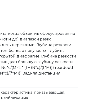
кта, когда объектив сфокусирован на
х (от и до) диапазон резко
ядеть нерезкими. Глубина резкости
 тем больше получается глубина
ткрытой диафрагме. Глубина резкости
тив дает большую глубину резкости.
 Ne*c/(M^2 * (1 + (N*c)/(f*M))) reardepth
 - (N*c)/(f*M))) Задняя дистанция
о характеристика, показывающая,
 изображения.