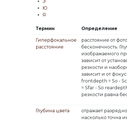
Э
Ю
Я
Термин
Определение
Гиперфокальное
расстояние от фот
расстояние
бесконечность. Глу
изображаемого про
зависит от устано
резкости и наобор
зависит и от фоку
frontdepth = So - Sc
= Sfar - So reardept
резкости равна бе
Глубина цвета
отражает разрядно
насколько точна 