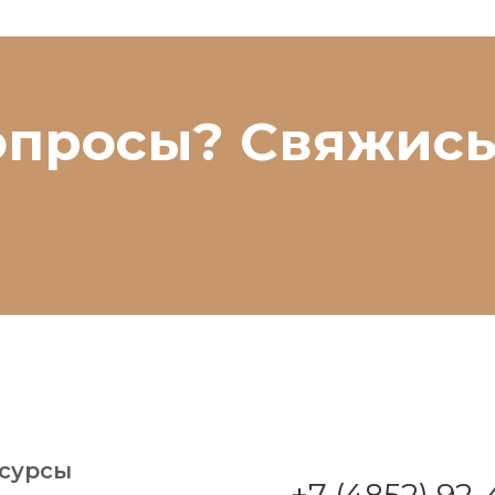
опросы? Свяжись
сурсы