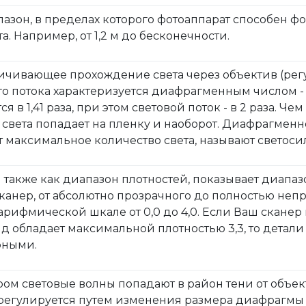
апазон, в пределах которого фотоаппарат способен 
. Например, от 1,2 м до бесконечности.
ничивающее прохождение света через объектив (регу
потока характеризуется диафрагменным числом - 1,4; 2; 
я в 1,41 раза, при этом световой поток - в 2 раза.
 света попадает на пленку и наоборот. Диафрагменн
 максимальное количество света, называют светоси
 также как диапазон плотностей, показывает диапаз
канер, от абсолютно прозрачного до полностью неп
арифмической шкале от 0,0 до 4,0. Если Ваш сканер 
 обладает максимальной плотностью 3,3, то детали
рными.
ром световые волны попадают в район тени от объек
регулируется путем изменения размера диафрагмы о