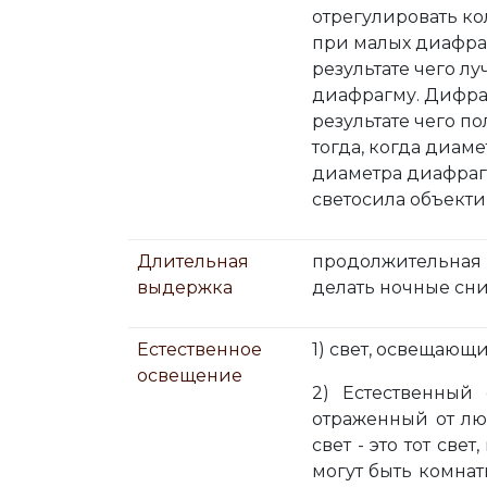
отрегулировать ко
при малых диафра
результате чего л
диафрагму. Дифра
результате чего п
тогда, когда диам
диаметра диафрагм
светосила объекти
Длительная
продолжительная 
выдержка
делать ночные сн
Естественное
1) свет, освещающ
освещение
2) Естественный 
отраженный от лю
свет - это тот св
могут быть комнат