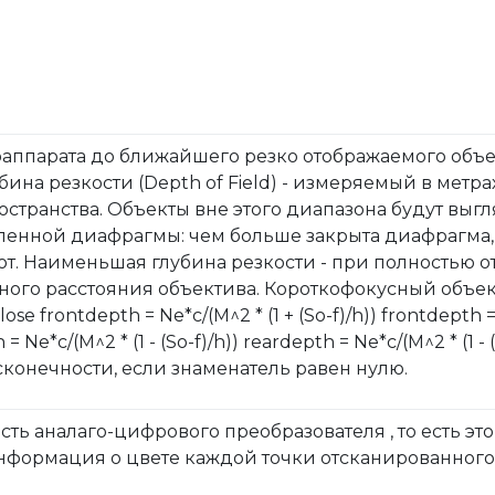
оаппарата до ближайшего резко отображаемого объе
бина резкости (Depth of Field) - измеряемый в метра
странства. Объекты вне этого диапазона будут выгл
вленной диафрагмы: чем больше закрыта диафрагма,
от. Наименьшая глубина резкости - при полностью о
сного расстояния объектива. Короткофокусный объек
lose frontdepth = Ne*c/(M^2 * (1 + (So-f)/h)) frontdepth =
h = Ne*c/(M^2 * (1 - (So-f)/h)) reardepth = Ne*c/(M^2 * (1
сконечности, если знаменатель равен нулю.
сть аналаго-цифрового преобразователя , то есть эт
информация о цвете каждой точки отсканированного