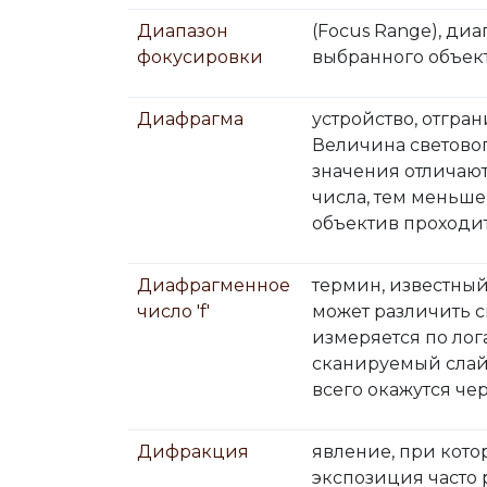
Диапазон
(Focus Range), ди
фокусировки
выбранного объекта
Диафрагма
устройство, отгра
Величина светового 
значения отличаютс
числа, тем меньше
объектив проходит
Диафрагменное
термин, известный
число 'f'
может различить с
измеряется по лог
сканируемый слайд
всего окажутся че
Дифракция
явление, при кото
экспозиция часто 