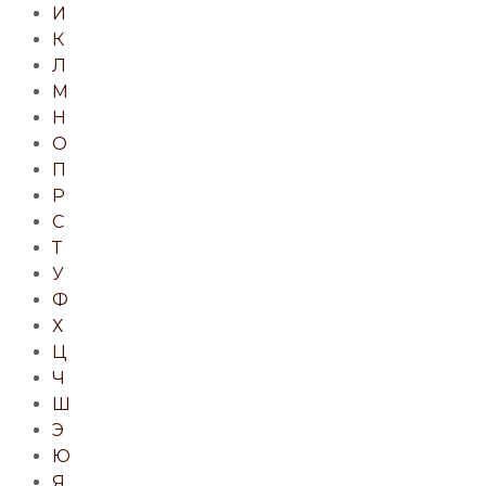
И
К
Л
М
Н
О
П
Р
С
Т
У
Ф
Х
Ц
Ч
Ш
Э
Ю
Я