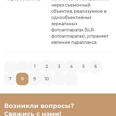
через съемочный
объектив, реализуемое в
однообъективных
зеркальных
фотоаппаратах (SLR-
фотоаппаратах), устраняет
явление параллакса.
1
2
3
4
5
6
7
8
9
10
Возникли вопросы?
Свяжись с нами!