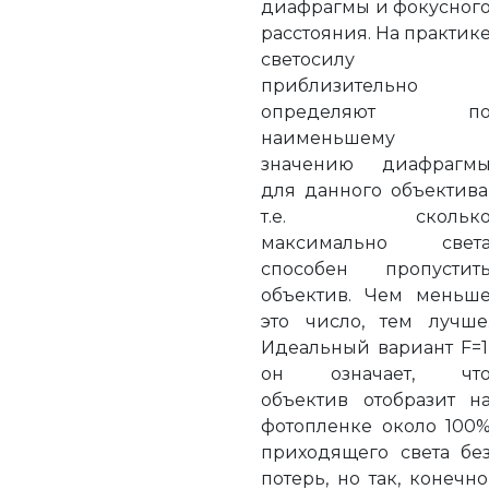
диафрагмы и фокусног
расстояния. На практик
светосилу
приблизительно
определяют п
наименьшему
значению диафрагм
для данного объектива
т.е. скольк
максимально свет
способен пропустит
объектив. Чем меньш
это число, тем лучше
Идеальный вариант F=1
он означает, чт
объектив отобразит н
фотопленке около 100
приходящего света бе
потерь, но так, конечно