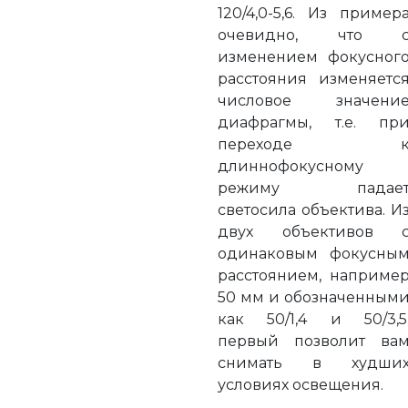
120/4,0-5,6. Из пример
очевидно, что 
изменением фокусног
расстояния изменяетс
числовое значени
диафрагмы, т.е. пр
переходе 
длиннофокусному
режиму падае
светосила объектива. И
двух объективов 
одинаковым фокусны
расстоянием, наприме
50 мм и обозначенным
как 50/1,4 и 50/3,5
первый позволит ва
снимать в худши
условиях освещения.