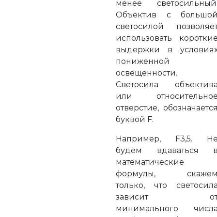
менее светосильный
Объектив с большо
светосилой позволяе
использовать коротки
выдержки в условия
пониженной
освещенности.
Светосила объектив
или относительно
отверстие, обозначаетс
буквой F.
Например, F3,5. Н
будем вдаваться 
математические
формулы, скаже
только, что светосил
зависит о
минимального числ