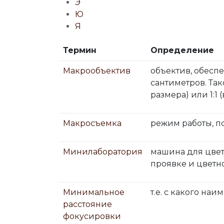
Э
Ю
Я
Термин
Определение
Макрообъектив
объектив, обесп
сантиметров. Так
размера) или 1:1
Макросъемка
режим работы, п
Минилаборатория
машина для цвет
проявке и цветн
Минимальное
т.е. с какого на
расстояние
фокусировки