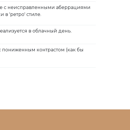
ние с неисправленными аберрациями
в 'ретро' стиле.
еализуется в облачный день.
с пониженным контрастом (как бы