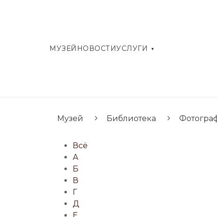
МУЗЕЙ
НОВОСТИ
УСЛУГИ
Музей
Библиотека
Фотогра
Всё
А
Б
В
Г
Д
Е