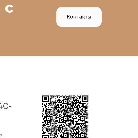
 с
Контакты
40-
л.